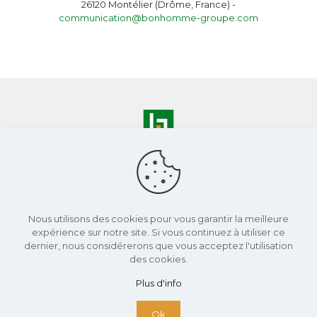
26120 Montélier (Drôme, France) -
communication@bonhomme-groupe.com
Nous utilisons des cookies pour vous garantir la meilleure
expérience sur notre site. Si vous continuez à utiliser ce
dernier, nous considérerons que vous acceptez l'utilisation
04 75 59 91 30
des cookies.
contact@bonhomme-immobilis.com
Plus d'info
ZA les petits champs
11 chemin du Clos
Ok
Montélier (26)