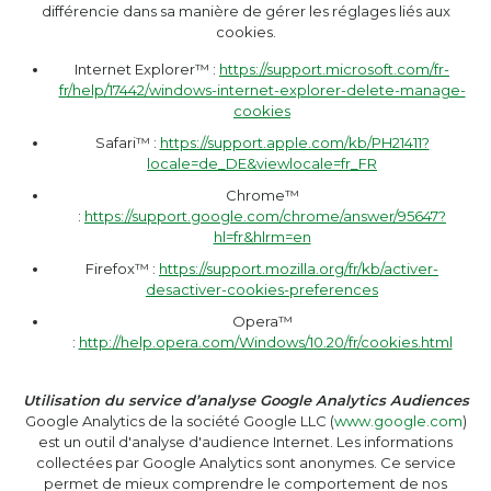
différencie dans sa manière de gérer les réglages liés aux
cookies.
Internet Explorer™ :
https://support.microsoft.com/fr-
fr/help/17442/windows-internet-explorer-delete-manage-
cookies
Safari™ :
https://support.apple.com/kb/PH21411?
locale=de_DE&viewlocale=fr_FR
Chrome™
:
https://support.google.com/chrome/answer/95647?
hl=fr&hlrm=en
Firefox™ :
https://support.mozilla.org/fr/kb/activer-
desactiver-cookies-preferences
Opera™
:
http://help.opera.com/Windows/10.20/fr/cookies.html
Utilisation du service d’analyse
Google Analytics Audiences
Google Analytics de la société Google LLC (
www.google.com
)
est un outil d'analyse d'audience Internet. Les informations
collectées par Google Analytics sont anonymes. Ce service
permet de mieux comprendre le comportement de nos